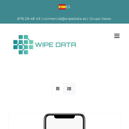
ES
876 28 48 43
|
comercial@wipedata.es
| Grupo Varec